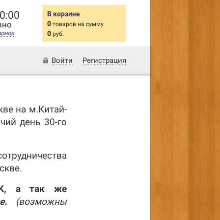
20:00
В корзине
вно
0
товаров на сумму
вонок
0
руб.
Войти
Регистрация
ве на м.Китай-
чий день 30-го
сотрудничества
скве.
EK, а так же
е.
(возможны