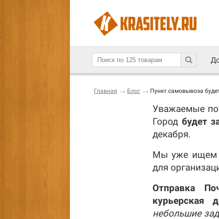
До
Главная
Блог
Пункт самовывоза будет
Уважаемые пок
Город
будет з
декабря.
Мы уже ищем н
для организац
Отправка По
курьерская д
небольшие зад