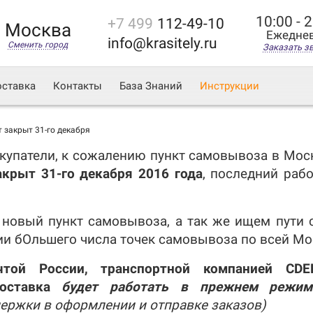
10:00 - 
+7 499
112-49-10
Москва
Ежедне
info@krasitely.ru
Сменить город
Заказать з
ставка
Контакты
База Знаний
Инструкции
 закрыт 31-го декабря
упатели, к сожалению пункт самовывоза в Моск
акрыт 31-го декабря 2016 года
, последний рабо
овый пункт самовывоза, а так же ищем пути 
ии бОльшего числа точек самовывоза по всей Мо
чтой России, транспортной компанией CD
оставка
будет работать в прежнем режим
ержки в оформлении и отправке заказов)