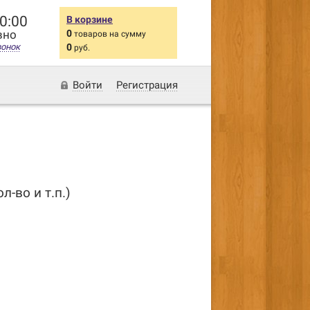
20:00
В корзине
вно
0
товаров на сумму
вонок
0
руб.
Войти
Регистрация
-во и т.п.)