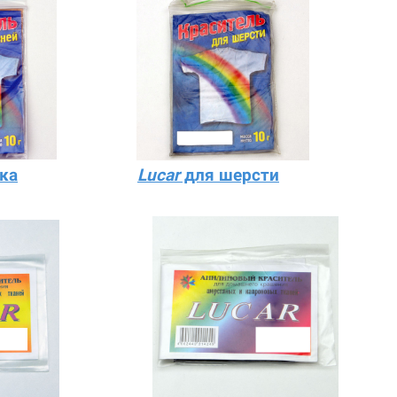
ка
Lucar
для шерсти