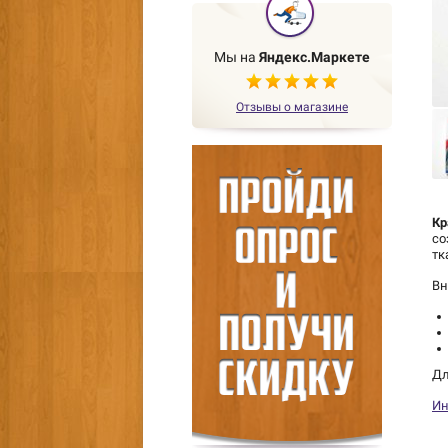
Мы на
Яндекс.Маркете
Отзывы о магазине
Кр
со
тк
Вн
Дл
Ин