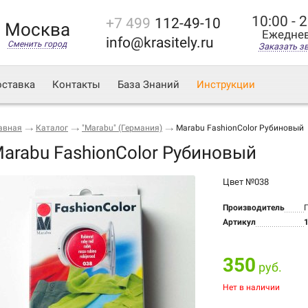
10:00 - 
+7 499
112-49-10
Москва
Ежедне
info@krasitely.ru
Сменить город
Заказать з
ставка
Контакты
База Знаний
Инструкции
авная
Каталог
"Marabu" (Германия)
Marabu FashionColor Рубиновый
arabu FashionColor Рубиновый
Цвет №038
Производитель
Артикул
350
руб.
Нет в наличии