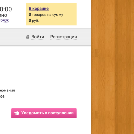
20:00
В корзине
вно
0
товаров на сумму
вонок
0
руб.
Войти
Регистрация
Германия
106
Уведомить о поступлении