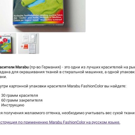
асители Marabu
(пр-во Германия) - это одни из лучших красителей на ры
здана для окрашивания тканей в стиральной машинке, а одной упаковк
ани.
утри картонной упаковки красителя Marabu FashionColor вы найдете:
30 грамм красителя
60 грамм закрепителя
Инструкцию
я получения желаемого оттенка, необходимо учитывать вес сухой ткани
струкция по применению Marabu FashionColor на русском языке.