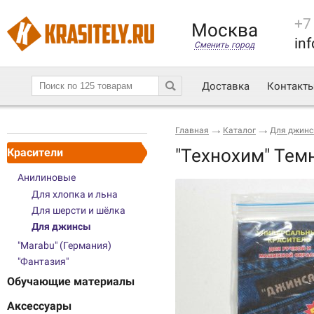
+7
Москва
inf
Сменить город
Доставка
Контакт
Главная
Каталог
Для джин
"Технохим" Тем
Красители
Анилиновые
Для хлопка и льна
Для шерсти и шёлка
Для джинсы
"Marabu" (Германия)
"Фантазия"
Обучающие материалы
Аксессуары