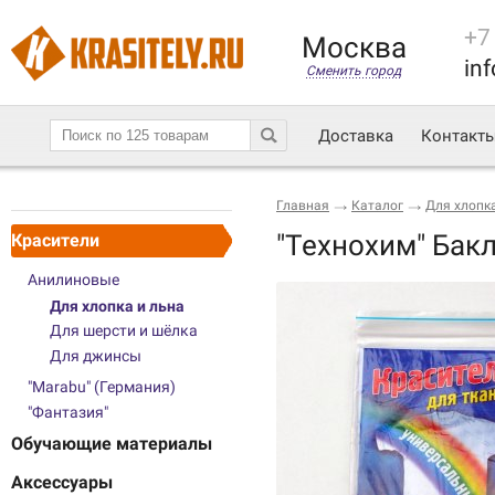
+7
Москва
inf
Сменить город
Доставка
Контакт
Главная
Каталог
Для хлопка
"Технохим" Бак
Красители
Анилиновые
Для хлопка и льна
Для шерсти и шёлка
Для джинсы
"Marabu" (Германия)
"Фантазия"
Обучающие материалы
Аксессуары