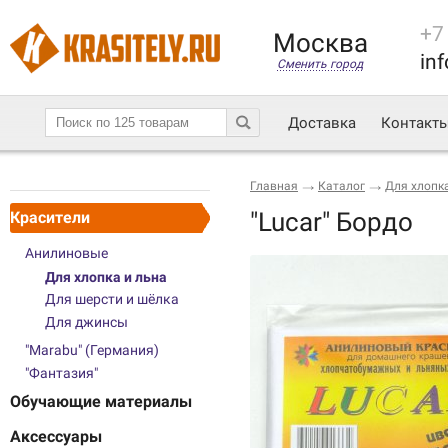
+7
Москва
inf
Сменить город
Доставка
Контакт
Главная
Каталог
Для хлопка
"Lucar" Бордо
Красители
Анилиновые
Для хлопка и льна
Для шерсти и шёлка
Для джинсы
"Marabu" (Германия)
"Фантазия"
Обучающие материалы
Аксессуары