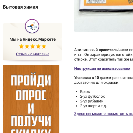
Бытовая химия
Мы на
Яндекс.Маркете
Анилиновый
краситель Lucar
со
Отзывы о магазине
и т.п. Он характеризуются сто
стирке. Этот краситель так же
Инструкция по использованию
Упаковка в 10 грамм
рассчитана
достаточно для окраски:
Брюк
2-ух футболок
2-ух рубашек
2-ух шорт и т.д.
Здесь вы можете посмотреть п