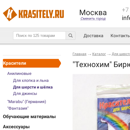
+7
Москва
inf
Сменить город
Доставка
Контакт
Главная
Каталог
Для шерст
"Технохим" Би
Красители
Анилиновые
Для хлопка и льна
Для шерсти и шёлка
Для джинсы
"Marabu" (Германия)
"Фантазия"
Обучающие материалы
Аксессуары