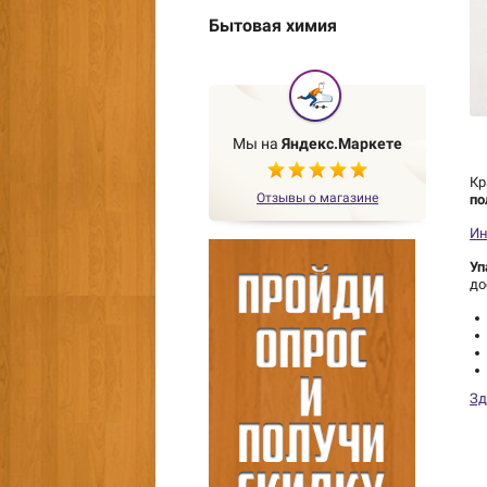
Бытовая химия
Мы на
Яндекс.Маркете
Кр
Отзывы о магазине
по
Ин
Уп
до
Зд