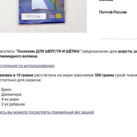
Почтой России
аситель "
Технохим ДЛЯ ШЕРСТИ И ШЁЛКА
"
предназначен для
шерсти, ш
лиамидного волокна
.
струкция по использованию
аковка в 10 грамм
рассчитана на окрас максимум
500 грамм
сухой ткани
статочно для окраски:
Брюк
Джемпера
4-ех маек
2-ух рубашек
есь вы можете посмотреть примерный вес вещей