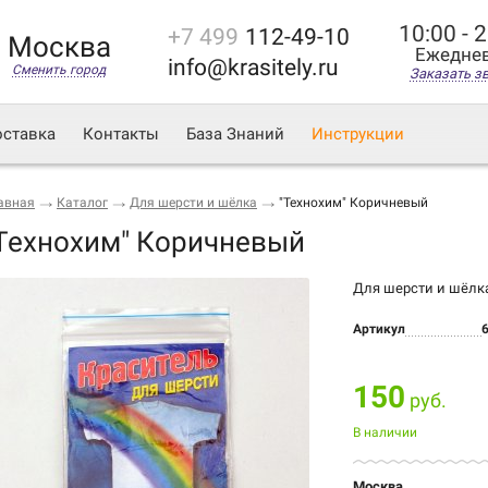
10:00 - 
+7 499
112-49-10
Москва
Ежедне
info@krasitely.ru
Сменить город
Заказать з
ставка
Контакты
База Знаний
Инструкции
авная
Каталог
Для шерсти и шёлка
"Технохим" Коричневый
Технохим" Коричневый
Для шерсти и шёлк
Артикул
150
руб.
В наличии
Москва