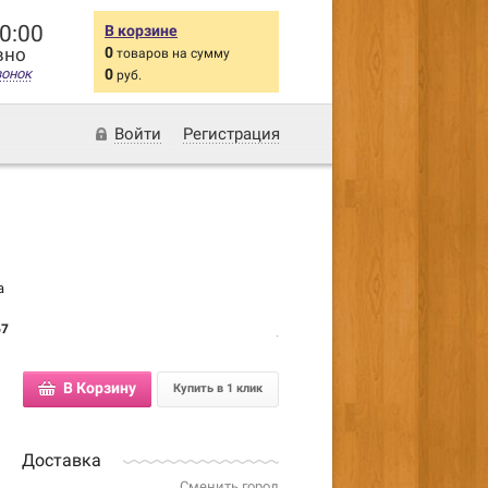
20:00
В корзине
вно
0
товаров на сумму
вонок
0
руб.
Войти
Регистрация
а
67
В Корзину
Купить в 1 клик
Доставка
Сменить город