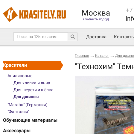
+7
Москва
inf
Сменить город
Доставка
Контакт
Главная
Каталог
Для джин
"Технохим" Тем
Красители
Анилиновые
Для хлопка и льна
Для шерсти и шёлка
Для джинсы
"Marabu" (Германия)
"Фантазия"
Обучающие материалы
Аксессуары