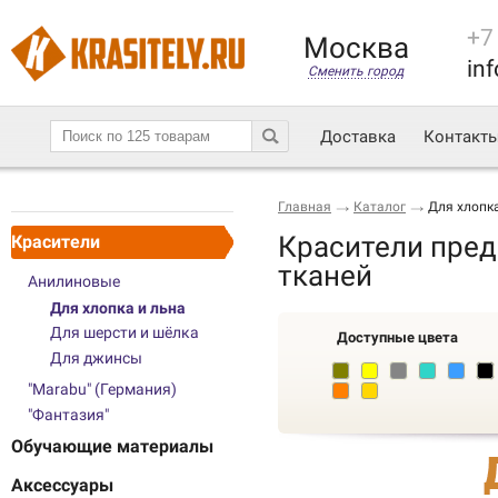
+7
Москва
inf
Сменить город
Доставка
Контакт
Главная
Каталог
Для хлопка
Красители пре
Красители
тканей
Анилиновые
Для хлопка и льна
Для шерсти и шёлка
Доступные цвета
Для джинсы
"Marabu" (Германия)
"Фантазия"
Обучающие материалы
Аксессуары